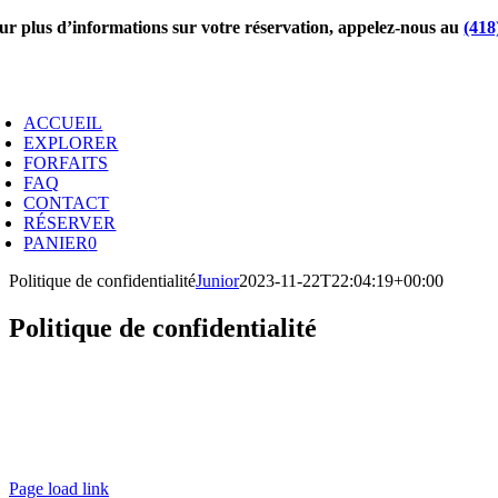
Passer
ur plus d’informations sur votre réservation, appelez-nous au
(418
au
contenu
oggle
avigation
ACCUEIL
EXPLORER
FORFAITS
FAQ
CONTACT
RÉSERVER
PANIER
0
Politique de confidentialité
Junior
2023-11-22T22:04:19+00:00
Politique de confidentialité
Page load link