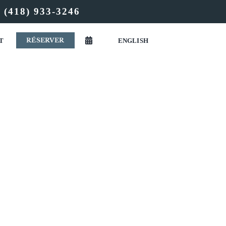
u
(418) 933-3246
RÉSERVER
T
ENGLISH
SAGE !
IDEMENT