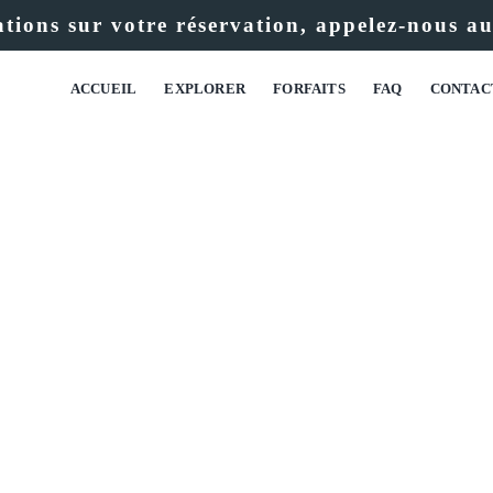
tions sur votre réservation, appelez-nous a
ACCUEIL
EXPLORER
FORFAITS
FAQ
CONTAC
 POUR VOTRE MES
OUS CONTACTERONS RAP