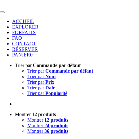
Passer
au
Toggle
contenu
Navigation
ACCUEIL
EXPLORER
FORFAITS
FAQ
CONTACT
RÉSERVER
PANIER
0
Trier par
Commande par défaut
Trier par
Commande par défaut
Trier par
Nom
Trier par
Prix
Trier par
Date
Trier par
Popularité
Montrer
12 produits
Montrer
12 produits
Montrer
24 produits
Montrer
36 produits