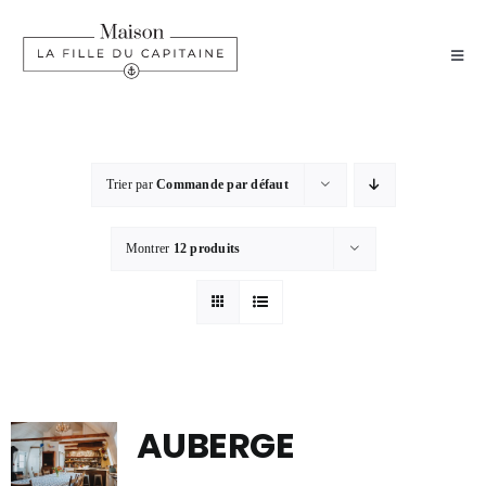
Passer
au
Toggl
contenu
Navig
ACCUEIL
EXPLORER
Trier par
Commande par défaut
Montrer
12 produits
FORFAITS
FAQ
CONTACT
AUBERGE
RÉSERVER