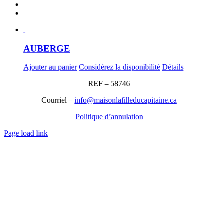
AUBERGE
Ajouter au panier
Considérez la disponibilité
Détails
REF – 58746
Courriel –
info@maisonlafilleducapitaine.ca
Politique d’annulation
Page load link
Aller
en
haut