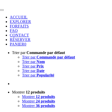
Passer
au
Toggle
contenu
Navigation
ACCUEIL
EXPLORER
FORFAITS
FAQ
CONTACT
RÉSERVER
PANIER
0
Trier par
Commande par défaut
Trier par
Commande par défaut
Trier par
Nom
Trier par
Prix
Trier par
Date
Trier par
Popularité
Montrer
12 produits
Montrer
12 produits
Montrer
24 produits
Montrer
36 produits