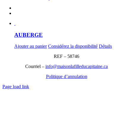
AUBERGE
Ajouter au panier
Considérez la disponibilité
Détails
REF – 58746
Courriel –
info@maisonlafilleducapitaine.ca
Politique d’annulation
Page load link
Aller
en
haut