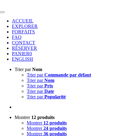
Passer
au
Toggle
contenu
Navigation
ACCUEIL
EXPLORER
FORFAITS
FAQ
CONTACT
RÉSERVER
PANIER
0
ENGLISH
Trier par
Nom
Trier par
Commande par défaut
Trier par
Nom
Trier par
Prix
Trier par
Date
Trier par
Popularité
Montrer
12 produits
Montrer
12 produits
Montrer
24 produits
Montrer
36 produits