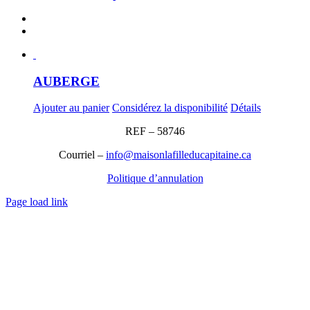
AUBERGE
Ajouter au panier
Considérez la disponibilité
Détails
REF – 58746
Courriel –
info@maisonlafilleducapitaine.ca
Politique d’annulation
Page load link
Aller
en
haut