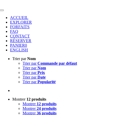
Passer
au
Toggle
contenu
Navigation
ACCUEIL
EXPLORER
FORFAITS
FAQ
CONTACT
RÉSERVER
PANIER
0
ENGLISH
Trier par
Nom
Trier par
Commande par défaut
Trier par
Nom
Trier par
Prix
Trier par
Date
Trier par
Popularité
Montrer
12 produits
Montrer
12 produits
Montrer
24 produits
Montrer
36 produits